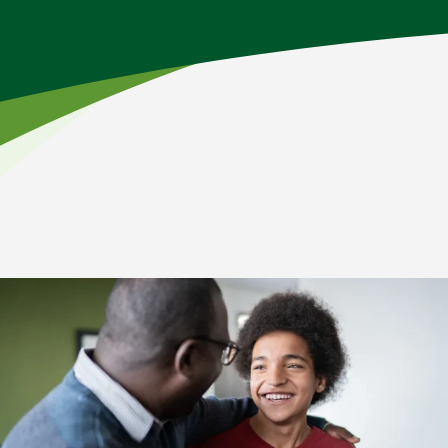
Inicio
>
Académicos
>
Estudios de secundaria
En la enseñanza media, los alumnos cursan las