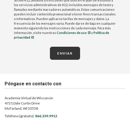
Stride/K12, afiliados y/o escuelas que utilicen el plan de estudios y
los servicios administrativos de K12, incluidos mensajes de texto y
llamadas mediante marcadores automáticos. Estas comunicaciones
pueden incluir contenido promocional o tener fines transaccionales
o informativos. Pueden aplicarse tarifas de mensajes y datos. La
frecuencia de los mensajes varía. Puede darse de baja en cualquier
momento siguiendo las instrucciones de cada mensaje. Para más
información, visite nuestras
Condiciones de uso
y
Política de
privacidad
ENVIAR
Póngase en contacto con
Academia Virtual de Wisconsin
4721 Dale Curtin Drive
McFarland, WI 53558
Teléfono (gratuito):
866.339.9912