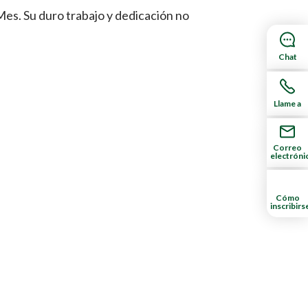
es. Su duro trabajo y dedicación no
Chat
Llame a
Correo
electróni
Cómo
inscribirs