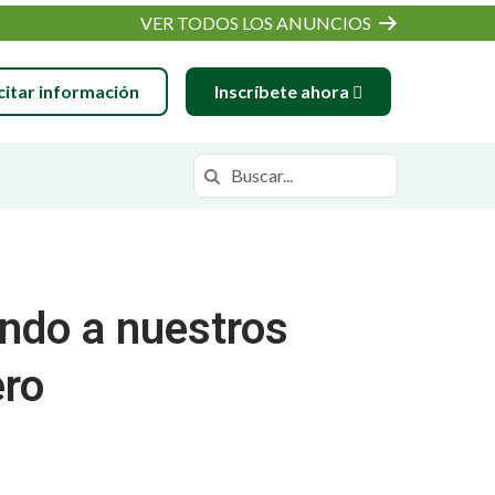
VER TODOS LOS ANUNCIOS
citar información
Inscríbete ahora
Buscar en
Buscar en https://wiva.k12.com/
ndo a nuestros
ero