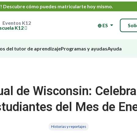
7!
Descubre cómo puedes matricularte hoy mismo
.
Eventos K12
ES
Soli
escuela K12
os del tutor de aprendizaje
Programas y ayudas
Ayuda
ual de Wisconsin: Celebra
tudiantes del Mes de En
Historias y reportajes