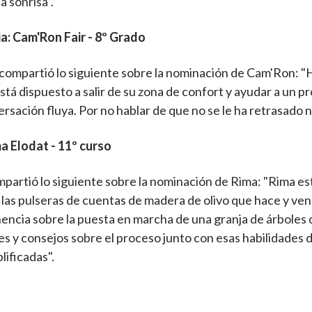
a sonrisa".
a:
Cam'Ron Fair - 8º Grado
 compartió lo siguiente sobre la nominación de Cam'Ron: "
stá dispuesto a salir de su zona de confort y ayudar a un p
rsación fluya. Por no hablar de que no se le ha retrasado n
a Elodat - 11º curso
partió lo siguiente sobre la nominación de Rima: "Rima es
 las pulseras de cuentas de madera de olivo que hace y ven
encia sobre la puesta en marcha de una granja de árboles de
es y consejos sobre el proceso junto con esas habilidades
ificadas".